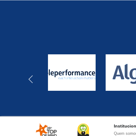
‹
Institucio
Quem somo