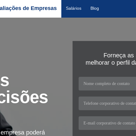
aliações de Empresas
Salários
Blog
Forneça as 
melhorar o perfil 
os
cisões
a empresa poderá