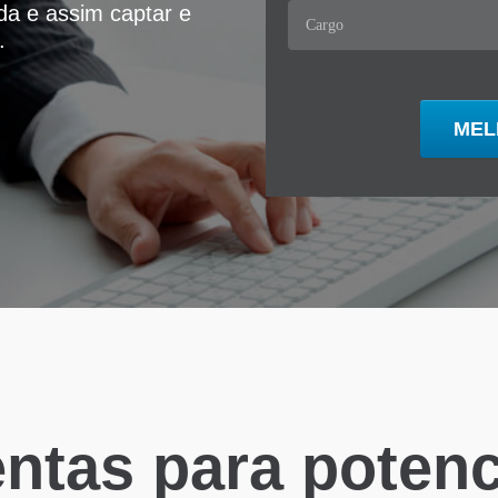
ida e assim captar e
.
ntas para potenci