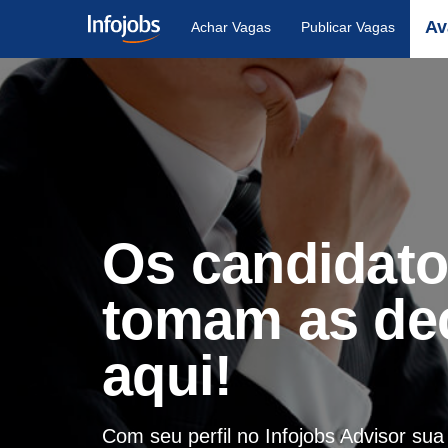
Av
Achar Vagas
Publicar Vagas
Os candidat
tomam as de
aqui!
Com seu perfil no Infojobs Advisor su