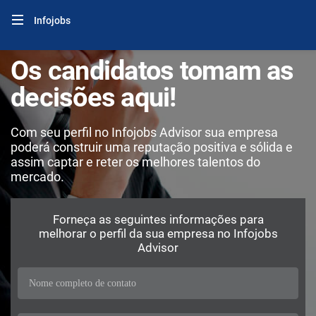
Infojobs
Os candidatos tomam as
decisões aqui!
Com seu perfil no Infojobs Advisor sua empresa
poderá construir uma reputação positiva e sólida e
assim captar e reter os melhores talentos do
mercado.
Forneça as seguintes informações para
melhorar o perfil da sua empresa no Infojobs
Advisor