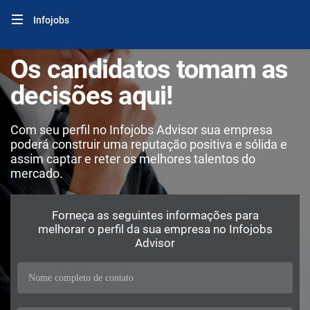
Infojobs
Os candidatos tomam as
decisões aqui!
Com seu perfil no Infojobs Advisor sua empresa
poderá construir uma reputação positiva e sólida e
assim captar e reter os melhores talentos do
mercado.
Forneça as seguintes informações para
melhorar o perfil da sua empresa no Infojobs
Advisor