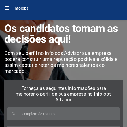
Infojobs
Os candidatos tomam as
decisões aqui!
Com seu perfil no Infojobs Advisor sua empresa
poderá construir uma reputação positiva e sólida e
assim captar e reter os melhores talentos do
mercado.
Forneça as seguintes informações para
melhorar o perfil da sua empresa no Infojobs
Advisor