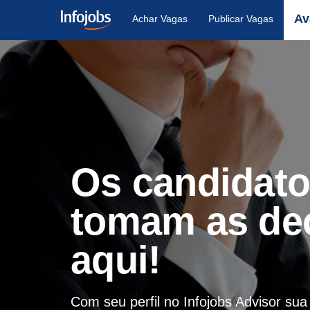
Av
Achar Vagas
Publicar Vagas
Os candidat
tomam as de
aqui!
Com seu perfil no Infojobs Advisor su