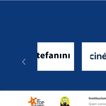
‹
Institucio
Quem somo