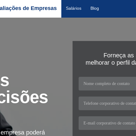
aliações de Empresas
Salários
Blog
Forneça as 
melhorar o perfil 
os
cisões
a empresa poderá