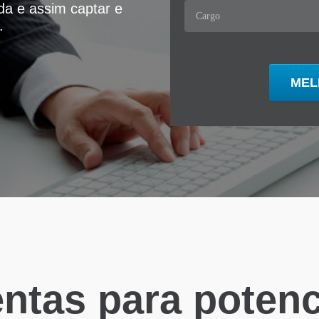
ida e assim captar e
.
ntas para potenci