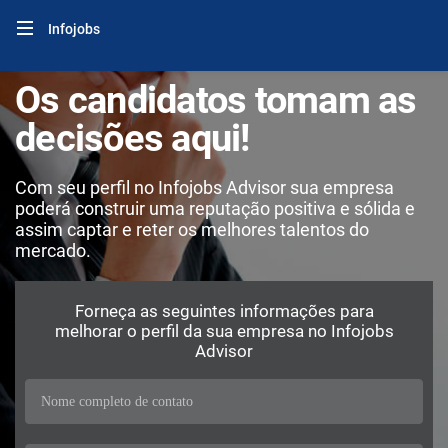
Infojobs
Os candidatos tomam as
decisões aqui!
Com seu perfil no Infojobs Advisor sua empresa
poderá construir uma reputação positiva e sólida e
assim captar e reter os melhores talentos do
mercado.
Forneça as seguintes informações para
melhorar o perfil da sua empresa no Infojobs
Advisor