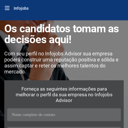
Infojobs
Os candidatos tomam as
decisões aqui!
Com seu perfil no Infojobs Advisor sua empresa
poderá construir uma reputação positiva e sólida e
assim captar e reter os melhores talentos do
mercado.
Forneça as seguintes informações para
melhorar o perfil da sua empresa no Infojobs
Advisor