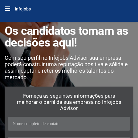
Infojobs
Os candidatos tomam as
decisões aqui!
Com seu perfil no Infojobs Advisor sua empresa
poderá construir uma reputação positiva e sólida e
assim captar e reter os melhores talentos do
mercado.
Forneça as seguintes informações para
melhorar o perfil da sua empresa no Infojobs
Advisor