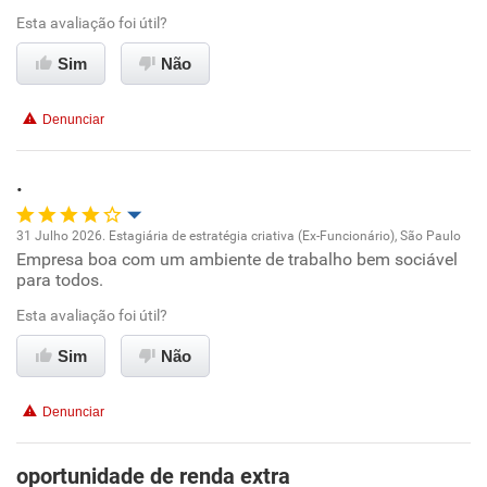
Esta avaliação foi útil?
Conciliação com a vida familiar
Sim
Não
Benefícios
Denunciar
Recomenda esta empresa
Recomenda a diretoria
.
31 Julho 2026. Estagiária de estratégia criativa (Ex-Funcionário), São Paulo
Empresa boa com um ambiente de trabalho bem sociável
Oportunidade de promoção
para todos.
Ambiente de trabalho
Esta avaliação foi útil?
Sim
Não
Conciliação com a vida familiar
Denunciar
Benefícios
oportunidade de renda extra
Recomenda esta empresa