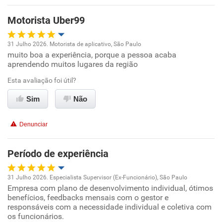
Motorista Uber99
31 Julho 2026. Motorista de aplicativo, São Paulo
muito boa a experiência, porque a pessoa acaba
Oportunidade de promoção
aprendendo muitos lugares da região
Ambiente de trabalho
Esta avaliação foi útil?
Sim
Não
Conciliação com a vida familiar
Denunciar
Benefícios
Período de experiência
Recomenda esta empresa
31 Julho 2026. Especialista Supervisor (Ex-Funcionário), São Paulo
Empresa com plano de desenvolvimento individual, ótimos
Oportunidade de promoção
benefícios, feedbacks mensais com o gestor e
responsáveis com a necessidade individual e coletiva com
Ambiente de trabalho
os funcionários.