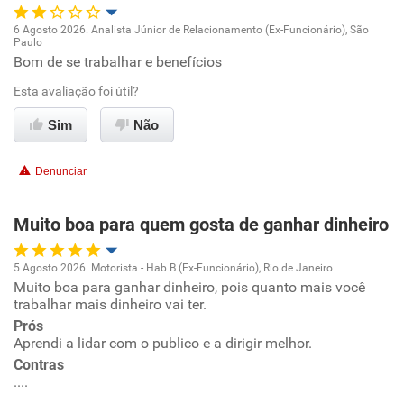
Recomenda esta empresa
6 Agosto 2026. Analista Júnior de Relacionamento (Ex-Funcionário), São
Recomenda a diretoria
Paulo
Oportunidade de promoção
Bom de se trabalhar e benefícios
Esta avaliação foi útil?
Ambiente de trabalho
Sim
Não
Conciliação com a vida familiar
Denunciar
Benefícios
Muito boa para quem gosta de ganhar dinheiro
Recomenda esta empresa
5 Agosto 2026. Motorista - Hab B (Ex-Funcionário), Rio de Janeiro
Muito boa para ganhar dinheiro, pois quanto mais você
Oportunidade de promoção
trabalhar mais dinheiro vai ter.
Prós
Ambiente de trabalho
Aprendi a lidar com o publico e a dirigir melhor.
Contras
Conciliação com a vida familiar
....