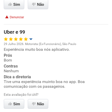
Benefícios
Sim
Não
Não recomenda esta empresa
Denunciar
Não recomenda a diretoria
Uber e 99
29 Julho 2026. Motorista (Ex-Funcionário), São Paulo
Experiência muito boa nós aplicativo.
Oportunidade de promoção
Prós
Bom
Ambiente de trabalho
Contras
Nenhum
Conciliação com a vida familiar
Dica a diretoria
Tive uma experiência muinto boa no app. Boa
comunicação com os passageiros.
Benefícios
Esta avaliação foi útil?
Recomenda esta empresa
Sim
Não