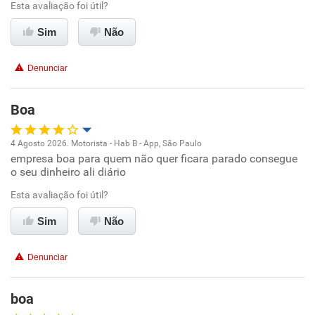
Esta avaliação foi útil?
Benefícios
Sim
Não
Recomenda esta empresa
Denunciar
Não recomenda a diretoria
Boa
4 Agosto 2026. Motorista - Hab B - App, São Paulo
empresa boa para quem não quer ficara parado consegue
Oportunidade de promoção
o seu dinheiro ali diário
Ambiente de trabalho
Esta avaliação foi útil?
Sim
Não
Conciliação com a vida familiar
Denunciar
Benefícios
boa
Recomenda esta empresa