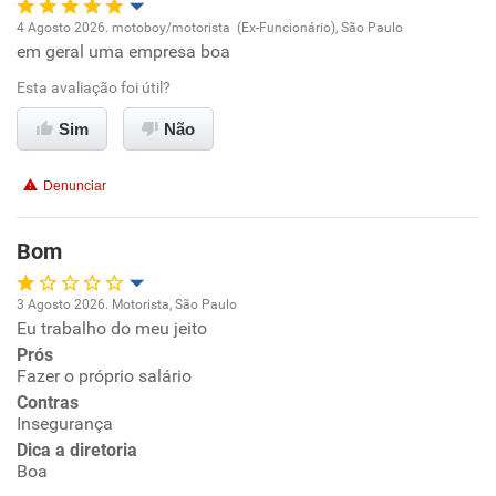
Não recomenda a diretoria
4 Agosto 2026. motoboy/motorista (Ex-Funcionário), São Paulo
em geral uma empresa boa
Oportunidade de promoção
Esta avaliação foi útil?
Ambiente de trabalho
Sim
Não
Conciliação com a vida familiar
Denunciar
Benefícios
Bom
Não recomenda esta empresa
3 Agosto 2026. Motorista, São Paulo
Não recomenda a diretoria
Eu trabalho do meu jeito
Oportunidade de promoção
Prós
Fazer o próprio salário
Ambiente de trabalho
Contras
Insegurança
Conciliação com a vida familiar
Dica a diretoria
Boa
Benefícios