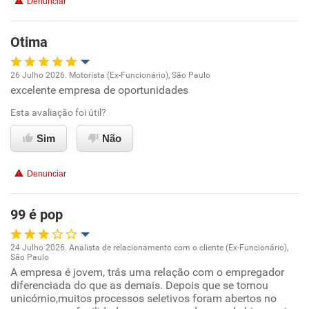
Denunciar
Otima
26 Julho 2026. Motorista (Ex-Funcionário), São Paulo
excelente empresa de oportunidades
Oportunidade de promoção
Esta avaliação foi útil?
Ambiente de trabalho
Sim
Não
Conciliação com a vida familiar
Denunciar
Benefícios
99 é pop
Recomenda esta empresa
24 Julho 2026. Analista de relacionamento com o cliente (Ex-Funcionário),
Recomenda a diretoria
São Paulo
Oportunidade de promoção
A empresa é jovem, trás uma relação com o empregador
diferenciada do que as demais. Depois que se tornou
unicórnio,muitos processos seletivos foram abertos no
Ambiente de trabalho