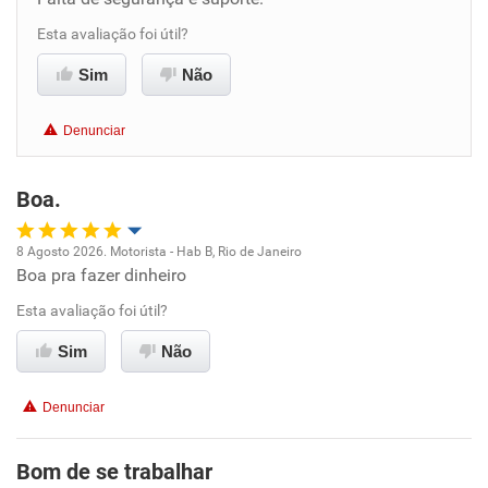
Benefícios
Esta avaliação foi útil?
Sim
Não
Recomenda esta empresa
Recomenda a diretoria
Denunciar
Boa.
8 Agosto 2026. Motorista - Hab B, Rio de Janeiro
Boa pra fazer dinheiro
Oportunidade de promoção
Esta avaliação foi útil?
Ambiente de trabalho
Sim
Não
Conciliação com a vida familiar
Denunciar
Benefícios
Bom de se trabalhar