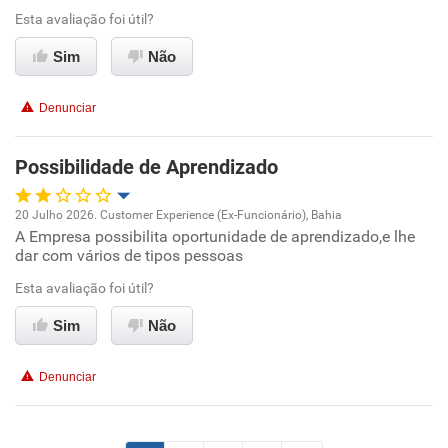
Esta avaliação foi útil?
Ambiente de trabalho
Sim
Não
Conciliação com a vida familiar
Denunciar
Benefícios
Possibilidade de Aprendizado
Recomenda esta empresa
Não recomenda a diretoria
20 Julho 2026. Customer Experience (Ex-Funcionário), Bahia
A Empresa possibilita oportunidade de aprendizado,e lhe
Oportunidade de promoção
dar com vários de tipos pessoas
Ambiente de trabalho
Esta avaliação foi útil?
Sim
Não
Conciliação com a vida familiar
Denunciar
Benefícios
Não recomenda esta empresa