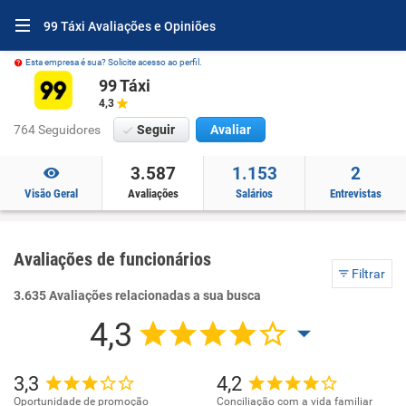
99 Táxi Avaliações e Opiniões
Esta empresa é sua? Solicite acesso ao perfil.
99 Táxi
4,3
764 Seguidores
Seguir
Avaliar
3.587
1.153
2
Visão Geral
Avaliações
Salários
Entrevistas
Avaliações de funcionários
Filtrar
3.635 Avaliações relacionadas a sua busca
4,3
3,3
4,2
Oportunidade de promoção
Conciliação com a vida familiar