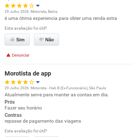
29 Julho 2026. Motorista, Bahia
é uma ótima experiencia para obter uma renda extra
Oportunidade de promoção
Esta avaliação foi útil?
Ambiente de trabalho
Sim
Não
Conciliação com a vida familiar
Denunciar
Benefícios
Morotista de app
Recomenda esta empresa
29 Julho 2026. Motorista - Hab B (Ex-Funcionário), São Paulo
Atualmente serve para manter as contas em dia.
Oportunidade de promoção
Prós
Fazer seu horário
Ambiente de trabalho
Contras
repasse de pagamento das viagens
Conciliação com a vida familiar
Esta avaliação foi útil?