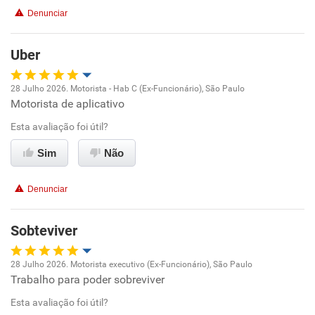
Denunciar
Uber
28 Julho 2026. Motorista - Hab C (Ex-Funcionário), São Paulo
Motorista de aplicativo
Oportunidade de promoção
Esta avaliação foi útil?
Ambiente de trabalho
Sim
Não
Conciliação com a vida familiar
Denunciar
Benefícios
Sobteviver
Não recomenda esta empresa
28 Julho 2026. Motorista executivo (Ex-Funcionário), São Paulo
Não recomenda a diretoria
Trabalho para poder sobreviver
Oportunidade de promoção
Esta avaliação foi útil?