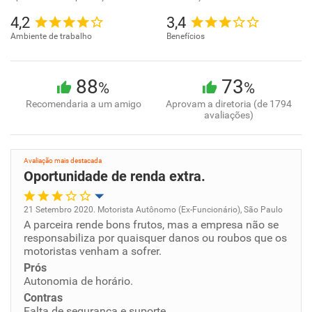
4,2
3,4
Ambiente de trabalho
Benefícios
88
73
%
%
Recomendaria a um amigo
Aprovam a diretoria (de 1794
avaliações)
Avaliação mais destacada
Oportunidade de renda extra.
21 Setembro 2020. Motorista Autônomo (Ex-Funcionário), São Paulo
A parceira rende bons frutos, mas a empresa não se
Oportunidade de promoção
responsabiliza por quaisquer danos ou roubos que os
motoristas venham a sofrer.
Ambiente de trabalho
Prós
Autonomia de horário.
Conciliação com a vida familiar
Contras
Falta de segurança e suporte.