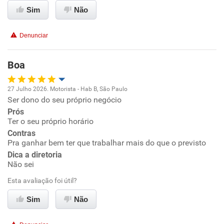
Ambiente de trabalho
Sim
Não
Conciliação com a vida familiar
Denunciar
Benefícios
Boa
Recomenda esta empresa
27 Julho 2026. Motorista - Hab B, São Paulo
Recomenda a diretoria
Ser dono do seu próprio negócio
Oportunidade de promoção
Prós
Ter o seu próprio horário
Ambiente de trabalho
Contras
Pra ganhar bem ter que trabalhar mais do que o previsto
Conciliação com a vida familiar
Dica a diretoria
Não sei
Benefícios
Esta avaliação foi útil?
Sim
Não
Recomenda esta empresa