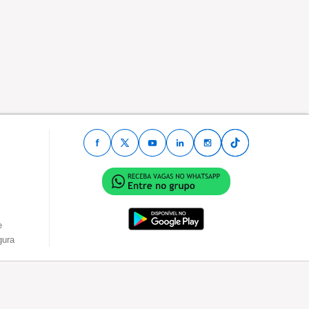
e
gura