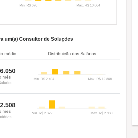
ra um(a) Consultor de Soluções
io médio
Distribuição dos Salários
6.050
o mês
Salários
2.508
o mês
alários