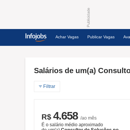
Achar Vagas
Publicar Vagas
Ava
Salários de um(a) Consult
Filtrar
4.658
R$
/ao mês
É o salário médio aproximado
de um(a)
Consultor de Soluções no