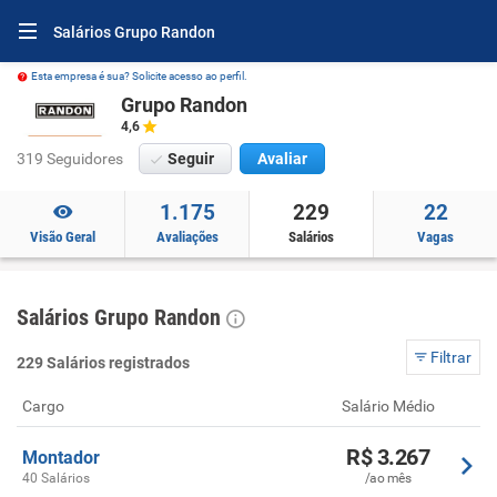
Salários Grupo Randon
Esta empresa é sua? Solicite acesso ao perfil.
Grupo Randon
4,6
319 Seguidores
Seguir
Avaliar
1.175
229
22
Visão Geral
Avaliações
Salários
Vagas
Salários Grupo Randon
Filtrar
229 Salários registrados
Cargo
Salário Médio
R$ 3.267
Montador
40 Salários
/ao mês