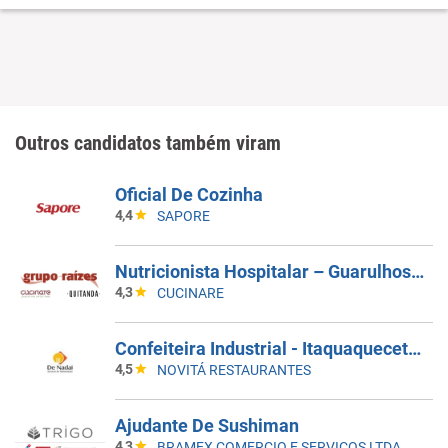
Outros candidatos também viram
Oficial De Cozinha
4,4
SAPORE
Nutricionista Hospitalar – Guarulhos/SP
4,3
CUCINARE
Confeiteira Industrial - Itaquaquecetuba/SP
4,5
NOVITÁ RESTAURANTES
Ajudante De Sushiman
4,3
BRAMEX COMERCIO E SERVICOS LTDA