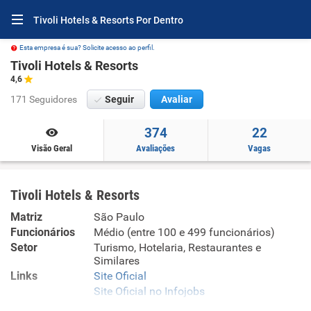
Tivoli Hotels & Resorts Por Dentro
Esta empresa é sua? Solicite acesso ao perfil.
Tivoli Hotels & Resorts
4,6
171 Seguidores
Seguir
Avaliar
374
22
Visão Geral
Avaliações
Vagas
Tivoli Hotels & Resorts
Matriz
São Paulo
Funcionários
Médio (entre 100 e 499 funcionários)
Setor
Turismo, Hotelaria, Restaurantes e
Similares
Links
Site Oficial
Site Oficial no Infojobs