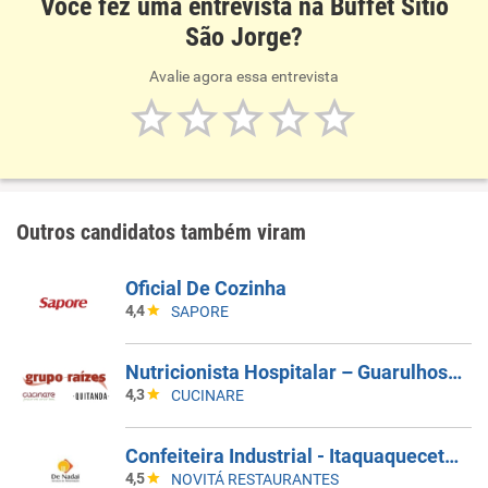
Você fez uma entrevista na Buffet Sitio
São Jorge?
Avalie agora essa entrevista
Outros candidatos também viram
Oficial De Cozinha
4,4
SAPORE
Nutricionista Hospitalar – Guarulhos/SP
4,3
CUCINARE
Confeiteira Industrial - Itaquaquecetuba/SP
4,5
NOVITÁ RESTAURANTES