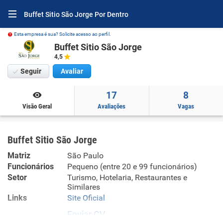
Buffet Sitio São Jorge Por Dentro
Esta empresa é sua? Solicite acesso ao perfil.
Buffet Sitio São Jorge
4,5
Seguir
Avaliar
17
8
Visão Geral
Avaliações
Vagas
Buffet Sitio São Jorge
Matriz
São Paulo
Funcionários
Pequeno (entre 20 e 99 funcionários)
Setor
Turismo, Hotelaria, Restaurantes e
Similares
Links
Site Oficial
Enviar CV