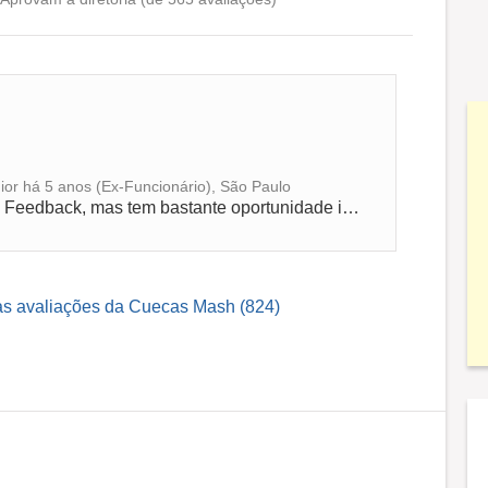
ros e clientes.
ior há 5 anos (Ex-Funcionário), São Paulo
Empresa um pouco fechada, com pouco Feedback, mas tem bastante oportunidade interna.
as avaliações da Cuecas Mash (824)