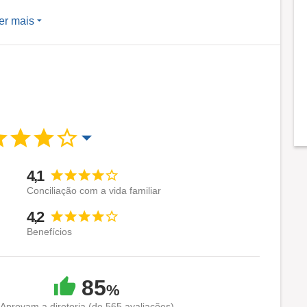
er mais
ção constante para garantir a satisfação dos nossos
amos e contamos com certificação ABVTEX, que
ção de trabalho escravo ou infantil. Temos orgulho
SHE, voltada ao público feminino, e atuamos na
as para diferentes públicos.
4,1
. Por isso, valorizamos o bem-estar dos nossos
Conciliação com a vida familiar
sencial na nossa jornada.
4,2
Benefícios
moda íntima.
85
%
utos de alta qualidade e inovadores, que atendam às
Aprovam a diretoria (de 565 avaliações)