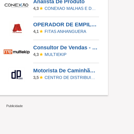
Analista De Produto
CONEXAO MALHAS E DESENVOLVIMENTO
4,3
OPERADOR DE EMPILHADEIRA - ALMOXERIFADO ( COM EXPERIÊNCIA EM EMPILHADEIRA )
FITAS ANHANGUERA
4,1
Consultor De Vendas - Para Todos Os Estados Do Brasil
MULTIEKIP
4,3
Motorista De Caminhão - Hab D
CENTRO DE DISTRIBUIÇÃO PIUMBINI
3,5