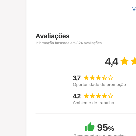
V
Unimos qualidade, design diferenciado e inova
consumidores.
Produzimos 100% das peças que comercializ
Avaliações
assegura práticas responsáveis e a não utiliza
Informação baseada em
824
avaliações
desse compromisso.
4,4
Além da marca Mash, contamos também com a 
produção e licenciamento de marcas consagrad
3,7
Acreditamos que pessoas são o centro de tudo
Oportunidade de promoção
colaboradores e entendemos que cada um é es
4,2
Ambiente de trabalho
Visão:
Ser reconhecida como empresa referência em 
Missão:
95
%
Ressignificar a moda íntima, promovendo prod
Recomendaria a um amigo