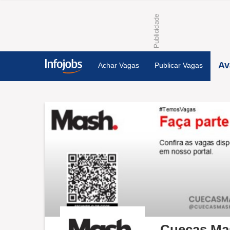
Av
Achar Vagas
Publicar Vagas
Cuecas Ma