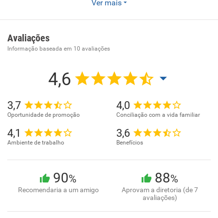
Enviar CV
Ver mais
- Gestão e administração da propriedade imobiliária
Avaliações
Informação baseada em
10
avaliações
4,6
3,7
4,0
Oportunidade de promoção
Conciliação com a vida familiar
4,1
3,6
Ambiente de trabalho
Benefícios
90
88
%
%
Recomendaria a um amigo
Aprovam a diretoria (de 7
avaliações)