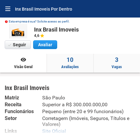
Inx Brasil Imoveis Por Dentro
Esta empresa é sua? Solicite acesso ao perfil.
Inx Brasil Imoveis
4,6
Seguir
Avaliar
10
3
Visão Geral
Avaliações
Vagas
Inx Brasil Imoveis
Matriz
São Paulo
Receita
Superior a R$ 300.000.000,00
Funcionários
Pequeno (entre 20 e 99 funcionários)
Setor
Corretagem (Imóveis, Seguros, Títulos e
Valores)
Links
Site Oficial