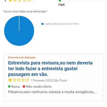
Fácil
Como voce obter uma entrevista?
Agência de recrutamento (100%)
Entrevista mais destacada
Entrevista para revisora,eu nem deveria
ter indo fazer a entrevista gastei
passagem em vão.
1 Fevereiro 2023, São Paulo
Baixa
Não recebi oferta
Péssimo,sem nenhuma clareza e muita arrogância,pedem pra vc largar o emprego se a pessoa estiver trabalhando porém não garante que vai contr...