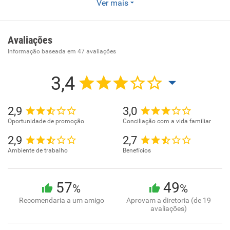
Ver mais
Enviar CV
Confecção de peças de vestuário, exceto roupas íntimas e
Avaliações
as confeccionadas sob medida
Informação baseada em
47
avaliações
3,4
2,9
3,0
Oportunidade de promoção
Conciliação com a vida familiar
2,9
2,7
Ambiente de trabalho
Benefícios
57
49
%
%
Recomendaria a um amigo
Aprovam a diretoria (de 19
avaliações)