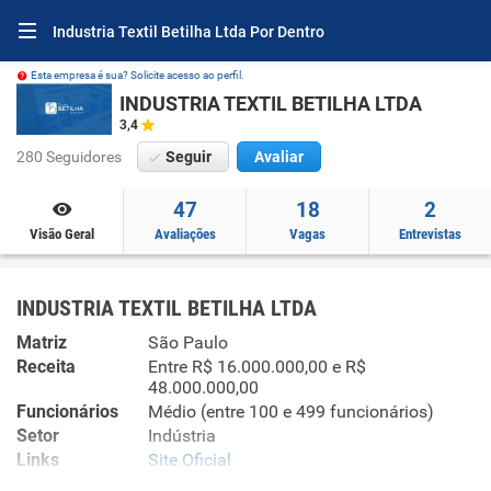
Industria Textil Betilha Ltda Por Dentro
Esta empresa é sua? Solicite acesso ao perfil.
INDUSTRIA TEXTIL BETILHA LTDA
3,4
280 Seguidores
Seguir
Avaliar
47
18
2
Visão Geral
Avaliações
Vagas
Entrevistas
INDUSTRIA TEXTIL BETILHA LTDA
Matriz
São Paulo
Receita
Entre R$ 16.000.000,00 e R$
48.000.000,00
Funcionários
Médio (entre 100 e 499 funcionários)
Setor
Indústria
Links
Site Oficial
Site Oficial no Infojobs