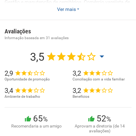
Gestão e manutenção de cemitérios. Comércio varejista de
plantas e flores naturais. Comércio varejista de outros
Ver mais
produtos não especificados anteriormente. Serviços de
cremação. Serviços de sepultamento. Serviços de
Avaliações
funerárias. Serviços de somatoconservação. Atividades
funerárias e serviços relacionados não especificados
Informação baseada em
31
avaliações
anteriormente
3,5
2,9
3,2
Oportunidade de promoção
Conciliação com a vida familiar
3,4
3,2
Ambiente de trabalho
Benefícios
65
52
%
%
Recomendaria a um amigo
Aprovam a diretoria (de 14
avaliações)