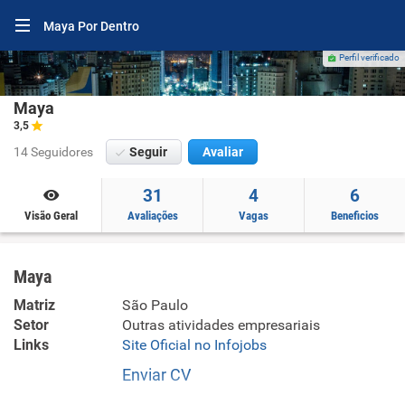
Maya Por Dentro
Perfil verificado
Maya
3,5
14 Seguidores
Seguir
Avaliar
31
4
6
Visão Geral
Avaliações
Vagas
Beneficios
Maya
Matriz
São Paulo
Setor
Outras atividades empresariais
Links
Site Oficial no Infojobs
Enviar CV