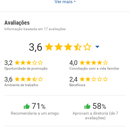
- Serviços de instalação, manutenção e reparação de
Ver mais
acessórios para veículos automotores .
Avaliações
Informação baseada em
17
avaliações
3,6
3,2
4,0
Oportunidade de promoção
Conciliação com a vida familiar
3,6
2,4
Ambiente de trabalho
Benefícios
71
58
%
%
Recomendaria a um amigo
Aprovam a diretoria (de 7
avaliações)