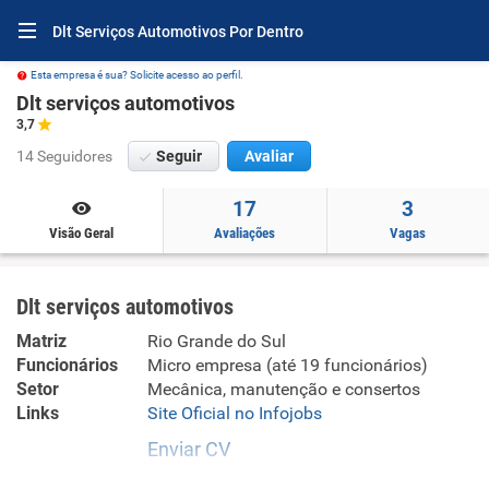
Dlt Serviços Automotivos Por Dentro
Esta empresa é sua? Solicite acesso ao perfil.
Dlt serviços automotivos
3,7
14 Seguidores
Seguir
Avaliar
17
3
Visão Geral
Avaliações
Vagas
Dlt serviços automotivos
Matriz
Rio Grande do Sul
Funcionários
Micro empresa (até 19 funcionários)
Setor
Mecânica, manutenção e consertos
Links
Site Oficial no Infojobs
Enviar CV