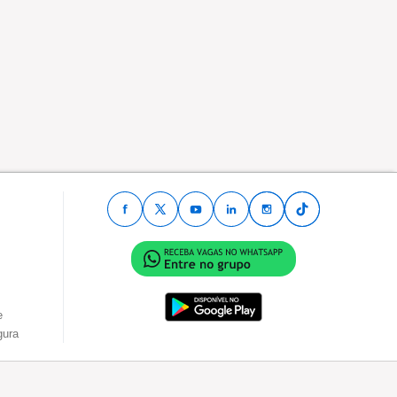
e
gura