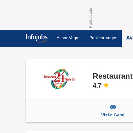
Av
Achar Vagas
Publicar Vagas
Restaurant
4,7
Visão Geral