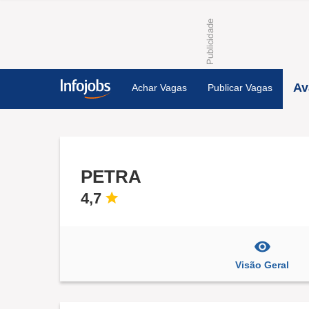
Av
Achar Vagas
Publicar Vagas
PETRA
4,7
Visão Geral