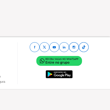
e
gura