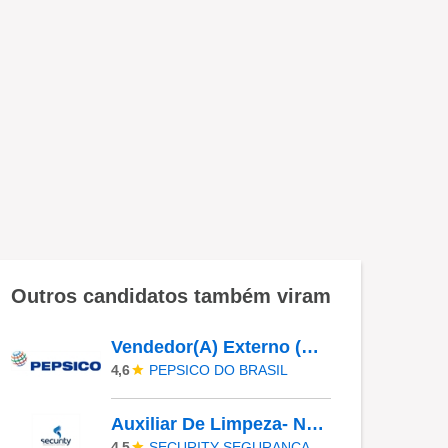
Outros candidatos também viram
Vendedor(A) Externo (A) | Florianópolis, São Jose, Palhoça
PEPSICO DO BRASIL
4,6
Auxiliar De Limpeza- Narandiba- Efetivo
SECURITY SEGURANCA LTDA
4,5