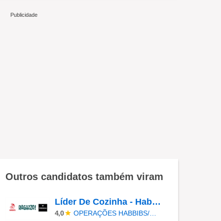
Outros candidatos também viram
Líder De Cozinha - Habibs Jacu Pessego - Itaquera SP Horário Manhã
OPERAÇÕES HABBIBS/RAGAZZO
4,0