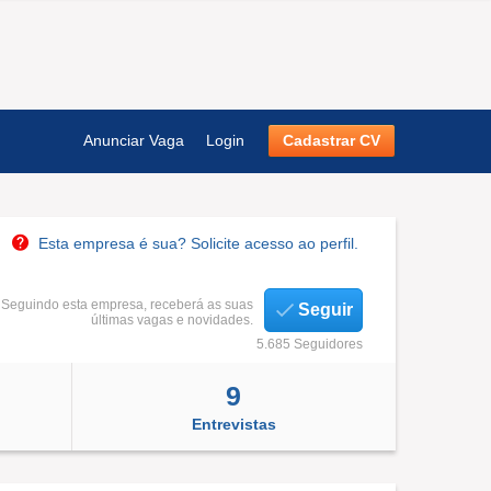
Anunciar Vaga
Login
Cadastrar CV
Esta empresa é sua? Solicite acesso ao perfil.
Seguindo esta empresa, receberá as suas
Seguir
últimas vagas e novidades.
5.685 Seguidores
9
Entrevistas