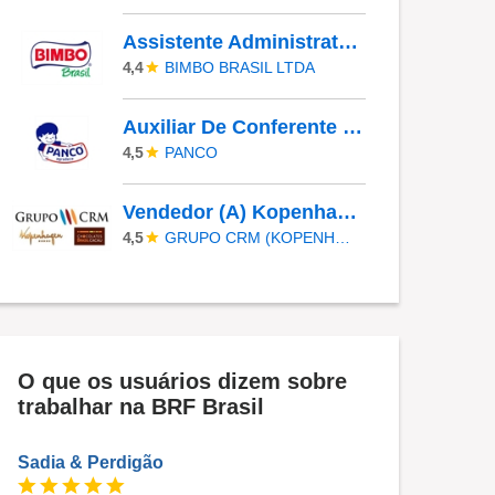
Assistente Administrativo
BIMBO BRASIL LTDA
4,4
Auxiliar De Conferente - Noturno
PANCO
4,5
Vendedor (A) Kopenhagen - Rio De Janeiro
GRUPO CRM (KOPENHAGEN, CHOCOLATES BRASIL CACAU E LINDT)
4,5
O que os usuários dizem sobre
trabalhar na BRF Brasil
Sadia & Perdigão