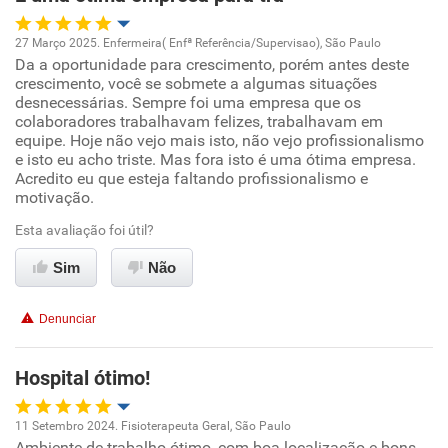
Não recomenda esta empresa
27 Março 2025. Enfermeira( Enfª Referência/Supervisao), São Paulo
Não recomenda a diretoria
Da a oportunidade para crescimento, porém antes deste
Oportunidade de promoção
crescimento, você se sobmete a algumas situações
desnecessárias. Sempre foi uma empresa que os
Ambiente de trabalho
colaboradores trabalhavam felizes, trabalhavam em
equipe. Hoje não vejo mais isto, não vejo profissionalismo
e isto eu acho triste. Mas fora isto é uma ótima empresa.
Conciliação com a vida familiar
Acredito eu que esteja faltando profissionalismo e
motivação.
Benefícios
Esta avaliação foi útil?
Sim
Recomenda esta empresa
Não
Recomenda a diretoria
Denunciar
Hospital ótimo!
11 Setembro 2024. Fisioterapeuta Geral, São Paulo
Ambiente de trabalho ótimo, com boa localização e bons