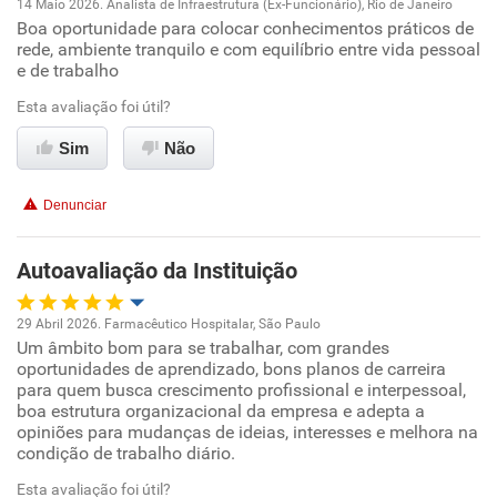
14 Maio 2026. Analista de Infraestrutura (Ex-Funcionário), Rio de Janeiro
Boa oportunidade para colocar conhecimentos práticos de
Oportunidade de promoção
rede, ambiente tranquilo e com equilíbrio entre vida pessoal
e de trabalho
Ambiente de trabalho
Esta avaliação foi útil?
Conciliação com a vida familiar
Sim
Não
Benefícios
Denunciar
Recomenda esta empresa
Autoavaliação da Instituição
Recomenda a diretoria
29 Abril 2026. Farmacêutico Hospitalar, São Paulo
Um âmbito bom para se trabalhar, com grandes
Oportunidade de promoção
oportunidades de aprendizado, bons planos de carreira
para quem busca crescimento profissional e interpessoal,
Ambiente de trabalho
boa estrutura organizacional da empresa e adepta a
opiniões para mudanças de ideias, interesses e melhora na
condição de trabalho diário.
Conciliação com a vida familiar
Esta avaliação foi útil?