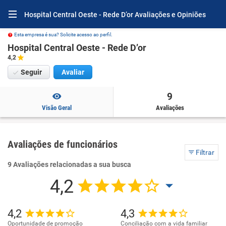
Hospital Central Oeste - Rede D’or Avaliações e Opiniões
Esta empresa é sua? Solicite acesso ao perfil.
Hospital Central Oeste - Rede D’or
4,2
Seguir
Avaliar
9
Visão Geral
Avaliações
Avaliações de funcionários
Filtrar
9 Avaliações relacionadas a sua busca
4,2
4,2
4,3
Oportunidade de promoção
Conciliação com a vida familiar