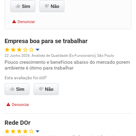
Sim
Não
Benefícios
Denunciar
Recomenda esta empresa
Recomenda a diretoria
Empresa boa para se trabalhar
22 Junho 2026. Analista de Qualidade (Ex-Funcionário), São Paulo
Pouco crescimento e benefícios abaixo do mercado porem
Oportunidade de promoção
ambiente é ótimo para trabalhar
Ambiente de trabalho
Esta avaliação foi útil?
Sim
Não
Conciliação com a vida familiar
Denunciar
Benefícios
Rede DOr
Recomenda esta empresa
Recomenda a diretoria