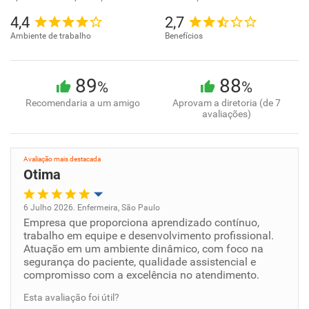
4,4
2,7
Ambiente de trabalho
Benefícios
89
88
%
%
Recomendaria a um amigo
Aprovam a diretoria (de 7
avaliações)
Avaliação mais destacada
Otima
6 Julho 2026. Enfermeira, São Paulo
Empresa que proporciona aprendizado contínuo,
Oportunidade de promoção
trabalho em equipe e desenvolvimento profissional.
Atuação em um ambiente dinâmico, com foco na
Ambiente de trabalho
segurança do paciente, qualidade assistencial e
compromisso com a excelência no atendimento.
Conciliação com a vida familiar
Esta avaliação foi útil?