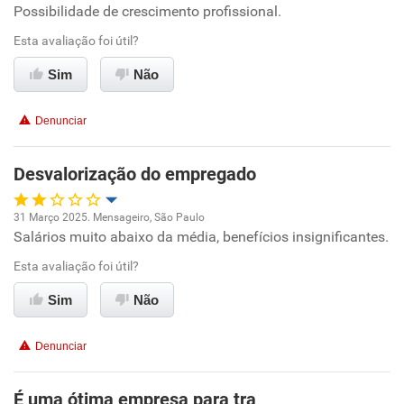
Possibilidade de crescimento profissional.
Oportunidade de promoção
Esta avaliação foi útil?
Ambiente de trabalho
Sim
Não
Conciliação com a vida familiar
Denunciar
Benefícios
Desvalorização do empregado
Recomenda esta empresa
31 Março 2025. Mensageiro, São Paulo
Recomenda a diretoria
Salários muito abaixo da média, benefícios insignificantes.
Oportunidade de promoção
Esta avaliação foi útil?
Ambiente de trabalho
Sim
Não
Conciliação com a vida familiar
Denunciar
Benefícios
É uma ótima empresa para tra