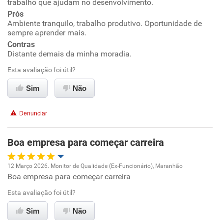
trabalho que ajudam no desenvolvimento.
Ambiente de trabalho
Prós
Ambiente tranquilo, trabalho produtivo. Oportunidade de
sempre aprender mais.
Conciliação com a vida familiar
Contras
Distante demais da minha moradia.
Benefícios
Esta avaliação foi útil?
Recomenda esta empresa
Sim
Não
Recomenda a diretoria
Denunciar
Boa empresa para começar carreira
12 Março 2026. Monitor de Qualidade (Ex-Funcionário), Maranhão
Boa empresa para começar carreira
Oportunidade de promoção
Esta avaliação foi útil?
Ambiente de trabalho
Sim
Não