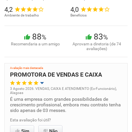
4,2
4,0
Ambiente de trabalho
Benefícios
88
83
%
%
Recomendaria a um amigo
Aprovam a diretoria (de 74
avaliações)
Avaliação mais destacada
PROMOTORA DE VENDAS E CAIXA
3 Agosto 2026. VENDAS, CAIXA E ATENDIMENTO (Ex-Funcionário),
Alagoas
Oportunidade de promoção
É uma empresa com grandes possibilidades de
crescimento profissional, embora meu contrato tenha
sido apenas de 03 messes.
Ambiente de trabalho
Esta avaliação foi útil?
Conciliação com a vida familiar
Sim
Não