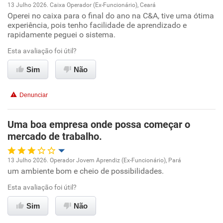
13 Julho 2026. Caixa Operador (Ex-Funcionário), Ceará
Operei no caixa para o final do ano na C&A, tive uma ótima
Oportunidade de promoção
experiência, pois tenho facilidade de aprendizado e
rapidamente peguei o sistema.
Ambiente de trabalho
Esta avaliação foi útil?
Conciliação com a vida familiar
Sim
Não
Benefícios
Denunciar
Recomenda esta empresa
Uma boa empresa onde possa começar o
Recomenda a diretoria
mercado de trabalho.
13 Julho 2026. Operador Jovem Aprendiz (Ex-Funcionário), Pará
um ambiente bom e cheio de possibilidades.
Oportunidade de promoção
Esta avaliação foi útil?
Ambiente de trabalho
Sim
Não
Conciliação com a vida familiar