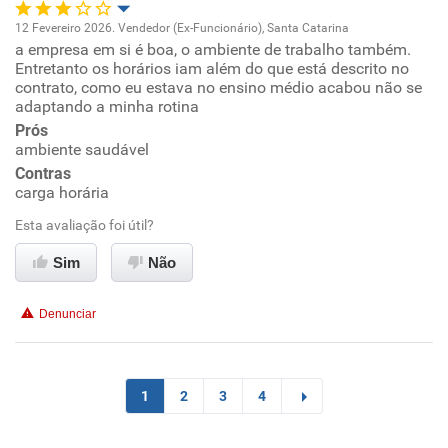
12 Fevereiro 2026. Vendedor (Ex-Funcionário), Santa Catarina
a empresa em si é boa, o ambiente de trabalho também.
Oportunidade de promoção
Entretanto os horários iam além do que está descrito no
contrato, como eu estava no ensino médio acabou não se
Ambiente de trabalho
adaptando a minha rotina
Prós
ambiente saudável
Conciliação com a vida familiar
Contras
carga horária
Benefícios
Esta avaliação foi útil?
Não recomenda esta empresa
Sim
Não
Recomenda a diretoria
Denunciar
1
2
3
4