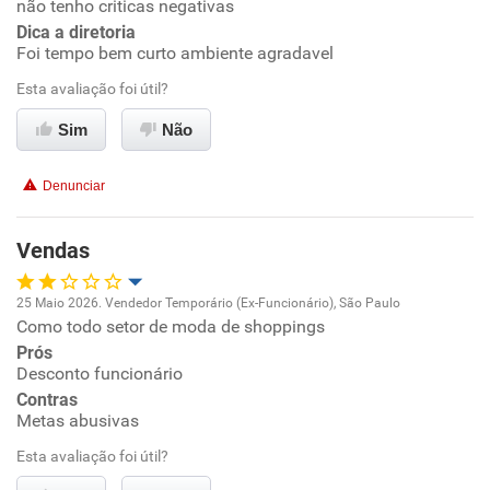
não tenho criticas negativas
Conciliação com a vida familiar
Dica a diretoria
Foi tempo bem curto ambiente agradavel
Benefícios
Esta avaliação foi útil?
Recomenda esta empresa
Sim
Não
Denunciar
Vendas
25 Maio 2026. Vendedor Temporário (Ex-Funcionário), São Paulo
Como todo setor de moda de shoppings
Oportunidade de promoção
Prós
Desconto funcionário
Ambiente de trabalho
Contras
Metas abusivas
Conciliação com a vida familiar
Esta avaliação foi útil?