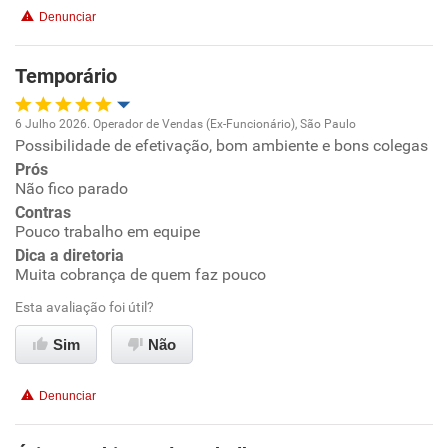
Denunciar
Benefícios
Temporário
Recomenda esta empresa
6 Julho 2026. Operador de Vendas (Ex-Funcionário), São Paulo
Recomenda a diretoria
Possibilidade de efetivação, bom ambiente e bons colegas
Oportunidade de promoção
Prós
Não fico parado
Ambiente de trabalho
Contras
Pouco trabalho em equipe
Conciliação com a vida familiar
Dica a diretoria
Muita cobrança de quem faz pouco
Benefícios
Esta avaliação foi útil?
Sim
Não
Recomenda esta empresa
Recomenda a diretoria
Denunciar