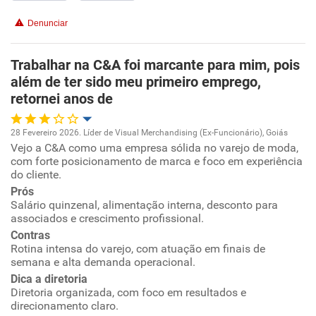
Conciliação com a vida familiar
Denunciar
Benefícios
Trabalhar na C&A foi marcante para mim, pois
além de ter sido meu primeiro emprego,
Recomenda esta empresa
retornei anos de
28 Fevereiro 2026. Líder de Visual Merchandising (Ex-Funcionário), Goiás
Vejo a C&A como uma empresa sólida no varejo de moda,
Oportunidade de promoção
com forte posicionamento de marca e foco em experiência
do cliente.
Ambiente de trabalho
Prós
Salário quinzenal, alimentação interna, desconto para
associados e crescimento profissional.
Conciliação com a vida familiar
Contras
Rotina intensa do varejo, com atuação em finais de
Benefícios
semana e alta demanda operacional.
Dica a diretoria
Não recomenda esta empresa
Diretoria organizada, com foco em resultados e
direcionamento claro.
Recomenda a diretoria