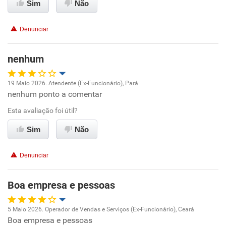
Benefícios
Sim
Não
Não recomenda esta empresa
Denunciar
Não recomenda a diretoria
nenhum
19 Maio 2026. Atendente (Ex-Funcionário), Pará
nenhum ponto a comentar
Oportunidade de promoção
Esta avaliação foi útil?
Ambiente de trabalho
Sim
Não
Conciliação com a vida familiar
Denunciar
Benefícios
Boa empresa e pessoas
Recomenda esta empresa
5 Maio 2026. Operador de Vendas e Serviços (Ex-Funcionário), Ceará
Boa empresa e pessoas
Oportunidade de promoção