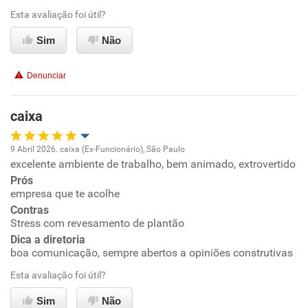
Esta avaliação foi útil?
Ambiente de trabalho
Sim
Não
Conciliação com a vida familiar
Denunciar
Benefícios
caixa
Recomenda esta empresa
9 Abril 2026. caixa (Ex-Funcionário), São Paulo
excelente ambiente de trabalho, bem animado, extrovertido
Oportunidade de promoção
Prós
empresa que te acolhe
Ambiente de trabalho
Contras
Stress com revesamento de plantão
Conciliação com a vida familiar
Dica a diretoria
boa comunicação, sempre abertos a opiniões construtivas
Benefícios
Esta avaliação foi útil?
Sim
Não
Recomenda esta empresa