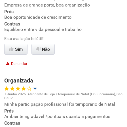
Conciliação com a vida familiar
Empresa de grande porte, boa organização
Oportunidade de promoção
Prós
Benefícios
Boa oportunidade de crescimento
Ambiente de trabalho
Contras
Equilíbrio entre vida pessoal e trabalho
Recomenda esta empresa
Conciliação com a vida familiar
Esta avaliação foi útil?
Não recomenda a diretoria
Benefícios
Sim
Não
Não recomenda esta empresa
Denunciar
Não recomenda a diretoria
Organizada
1 Junho 2026. Atendente de Loja / temporário de Natal (Ex-Funcionário), São
Paulo
Oportunidade de promoção
Minha participação profissional foi temporário de Natal
Prós
Ambiente de trabalho
Ambiente agradavel /pontuais quanto a pagamentos
Contras