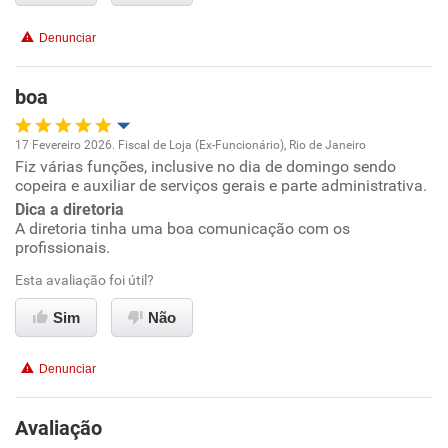
Recomenda a diretoria
Denunciar
boa
17 Fevereiro 2026. Fiscal de Loja (Ex-Funcionário), Rio de Janeiro
Fiz várias funções, inclusive no dia de domingo sendo
Oportunidade de promoção
copeira e auxiliar de serviços gerais e parte administrativa.
Dica a diretoria
Ambiente de trabalho
A diretoria tinha uma boa comunicação com os
profissionais.
Conciliação com a vida familiar
Esta avaliação foi útil?
Benefícios
Sim
Não
Recomenda esta empresa
Denunciar
Recomenda a diretoria
Avaliação