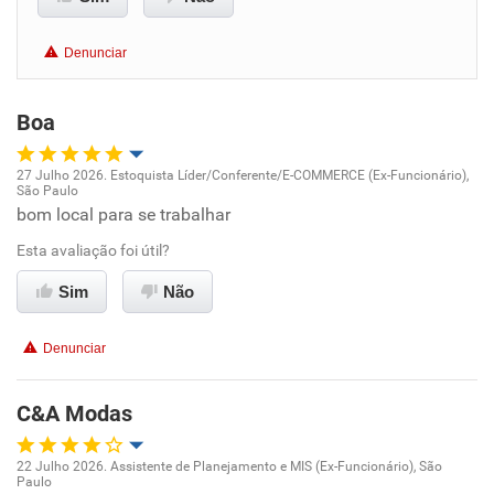
Benefícios
Denunciar
Recomenda esta empresa
Boa
Recomenda a diretoria
27 Julho 2026. Estoquista Líder/Conferente/E-COMMERCE (Ex-Funcionário),
São Paulo
Oportunidade de promoção
bom local para se trabalhar
Esta avaliação foi útil?
Ambiente de trabalho
Sim
Não
Conciliação com a vida familiar
Denunciar
Benefícios
C&A Modas
Recomenda esta empresa
Recomenda a diretoria
22 Julho 2026. Assistente de Planejamento e MIS (Ex-Funcionário), São
Paulo
Oportunidade de promoção