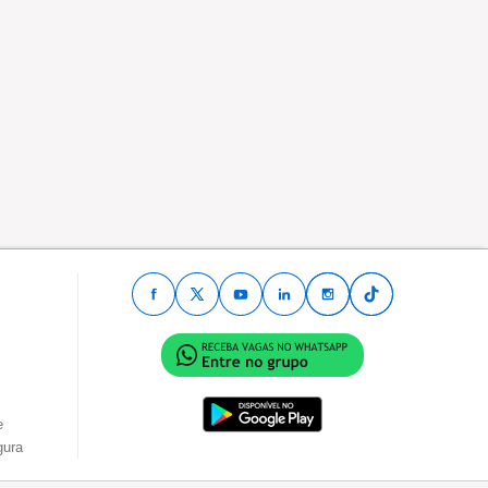
e
gura