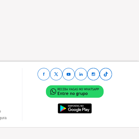
e
gura