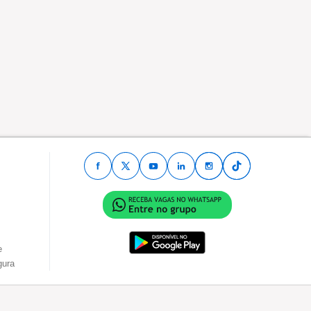
e
gura