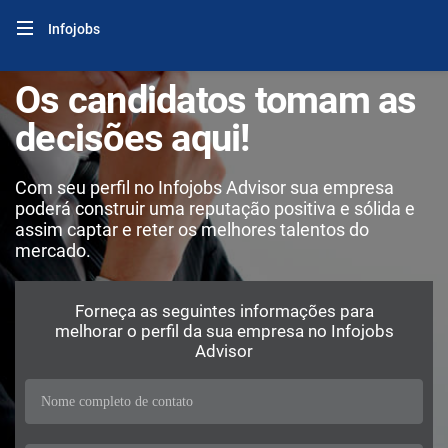
Infojobs
Os candidatos tomam as
decisões aqui!
Com seu perfil no Infojobs Advisor sua empresa
poderá construir uma reputação positiva e sólida e
assim captar e reter os melhores talentos do
mercado.
Forneça as seguintes informações para
melhorar o perfil da sua empresa no Infojobs
Advisor