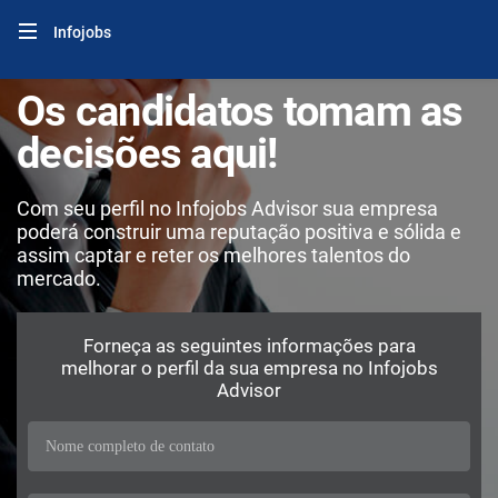
Infojobs
Os candidatos tomam as
decisões aqui!
Com seu perfil no Infojobs Advisor sua empresa
poderá construir uma reputação positiva e sólida e
assim captar e reter os melhores talentos do
mercado.
Forneça as seguintes informações para
melhorar o perfil da sua empresa no Infojobs
Advisor