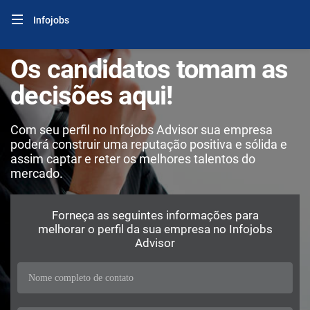
Infojobs
Os candidatos tomam as
decisões aqui!
Com seu perfil no Infojobs Advisor sua empresa
poderá construir uma reputação positiva e sólida e
assim captar e reter os melhores talentos do
mercado.
Forneça as seguintes informações para
melhorar o perfil da sua empresa no Infojobs
Advisor