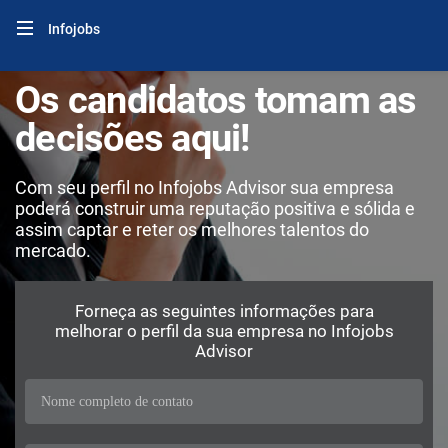
Infojobs
Os candidatos tomam as
decisões aqui!
Com seu perfil no Infojobs Advisor sua empresa
poderá construir uma reputação positiva e sólida e
assim captar e reter os melhores talentos do
mercado.
Forneça as seguintes informações para
melhorar o perfil da sua empresa no Infojobs
Advisor