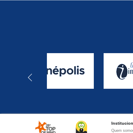
‹
Institucio
Quem somo