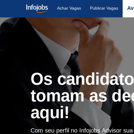
Av
Achar Vagas
Publicar Vagas
Os candidat
tomam as de
aqui!
Com seu perfil no Infojobs Advisor su