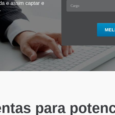
ida e assim captar e
.
ntas para potenci