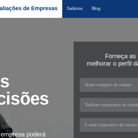
aliações de Empresas
Salários
Blog
Forneça as 
melhorar o perfil 
os
cisões
a empresa poderá