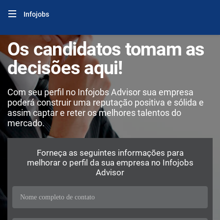
Infojobs
Os candidatos tomam as
decisões aqui!
Com seu perfil no Infojobs Advisor sua empresa
poderá construir uma reputação positiva e sólida e
assim captar e reter os melhores talentos do
mercado.
Forneça as seguintes informações para
melhorar o perfil da sua empresa no Infojobs
Advisor