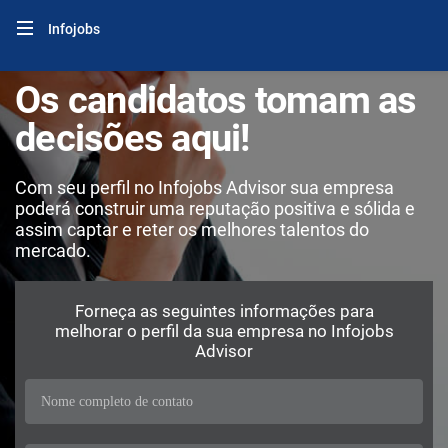
Infojobs
Os candidatos tomam as
decisões aqui!
Com seu perfil no Infojobs Advisor sua empresa
poderá construir uma reputação positiva e sólida e
assim captar e reter os melhores talentos do
mercado.
Forneça as seguintes informações para
melhorar o perfil da sua empresa no Infojobs
Advisor