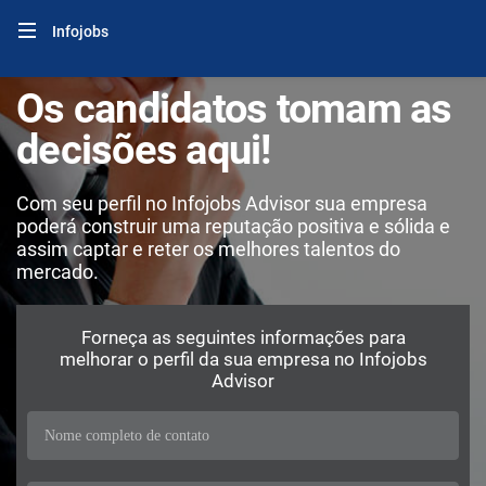
Infojobs
Os candidatos tomam as
decisões aqui!
Com seu perfil no Infojobs Advisor sua empresa
poderá construir uma reputação positiva e sólida e
assim captar e reter os melhores talentos do
mercado.
Forneça as seguintes informações para
melhorar o perfil da sua empresa no Infojobs
Advisor