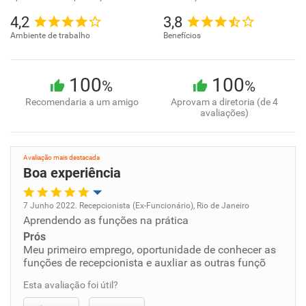
4,2
3,8
Ambiente de trabalho
Benefícios
100
100
%
%
Recomendaria a um amigo
Aprovam a diretoria (de 4
avaliações)
Avaliação mais destacada
Boa experiência
7 Junho 2022. Recepcionista (Ex-Funcionário), Rio de Janeiro
Aprendendo as funções na prática
Oportunidade de promoção
Prós
Meu primeiro emprego, oportunidade de conhecer as
Ambiente de trabalho
funções de recepcionista e auxliar as outras funçõ
Esta avaliação foi útil?
Conciliação com a vida familiar