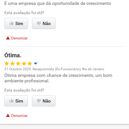
É uma empresa que dá oportunidade de crescimento
Oportunidade de promoção
Esta avaliação foi útil?
Ambiente de trabalho
Sim
Não
Conciliação com a vida familiar
Denunciar
Benefícios
Ótima.
Recomenda esta empresa
31 Outubro 2020. Recepcionista (Ex-Funcionário), Rio de Janeiro
Recomenda a diretoria
Ótima empresa com chance de crescimento, um bom
Oportunidade de promoção
ambiente profissional.
Ambiente de trabalho
Esta avaliação foi útil?
Sim
Não
Conciliação com a vida familiar
Denunciar
Benefícios