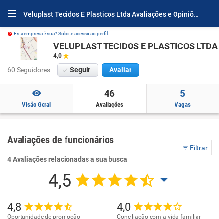
Veluplast Tecidos E Plasticos Ltda Avaliações e Opiniões
Esta empresa é sua? Solicite acesso ao perfil.
VELUPLAST TECIDOS E PLASTICOS LTDA
4,0
60 Seguidores
Seguir
Avaliar
46
5
Visão Geral
Avaliações
Vagas
Avaliações de funcionários
Filtrar
4 Avaliações relacionadas a sua busca
4,5
4,8
4,0
Oportunidade de promoção
Conciliação com a vida familiar