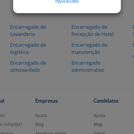
Encarregado de
Encarregado de
Lavanderia
Recepção de Hotel
Encarregado de
Encarregado de
logística
manutenção
Encarregado de
Encarregado
almoxarifado
administrativo
nal
Empresas
Candidatos
os?
Ajuda
Ajuda
r Infojobs?
Blog
Blog
onosco
Anunciar Vagas
Vagas