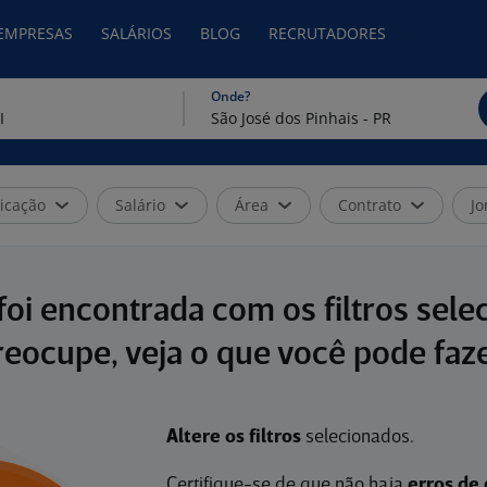
 EMPRESAS
SALÁRIOS
BLOG
RECRUTADORES
Onde?
icação
Salário
Área
Contrato
Jo
oi encontrada com os filtros sele
reocupe, veja o que você pode faze
Altere os filtros
selecionados.
Certifique-se de que não haja
erros de 