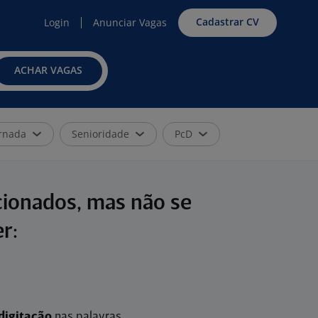
Cadastrar CV
Login
Anunciar Vagas
ACHAR VAGAS
rnada
Senioridade
PcD
cionados, mas não se
r:
digitação
nas palavras