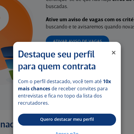
buscadas.
Ative um aviso de vagas com os crit
buscando e te avisaremos quando novas
ATIVAR AVISO DE VAGAS
Destaque seu perfil
para quem contrata
Com o perfil destacado, você tem até
10x
mais chances
de receber convites para
entrevistas e fica no topo da lista dos
recrutadores.
Quero destacar meu perfil
onadas
Agora não