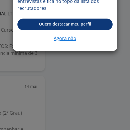
entrevistas e fica no topo da lista dos
recrutadores.
NAL
LTDA
Quero destacar meu perfil
Curso Técnico
Agora não
ITOS: Formação
cia mínima de 3
14 mai
 (2º Grau)
ompanhar e