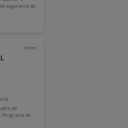
s de segurança do
Ontem
AL
cial
uadro de
- Programa de