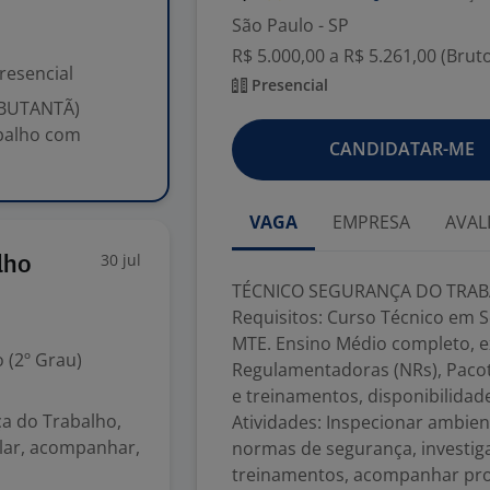
São Paulo - SP
R$ 5.000,00 a R$ 5.261,00 (Brut
resencial
Presencial
(BUTANTÃ)
abalho com
CANDIDATAR-ME
VAGA
EMPRESA
AVAL
30 jul
lho
TÉCNICO SEGURANÇA DO TRABA
Requisitos: Curso Técnico em 
MTE. Ensino Médio completo, 
 (2º Grau)
Regulamentadoras (NRs), Pacote 
e treinamentos, disponibilidade
ça do Trabalho,
Atividades: Inspecionar ambien
olar, acompanhar,
normas de segurança, investiga
treinamentos, acompanhar pro