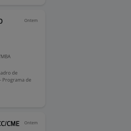
Ontem
O
o/MBA
uadro de
- Programa de
Ontem
CC/CME