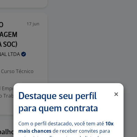
17 jun
O
TAGEM
 SOC)
NAL
LTDA
Curso Técnico
l Empresa de
Destaque seu perfil
o Trabalho
para quem contrata
Com o perfil destacado, você tem até
10x
mais chances
de receber convites para
19 mai
balho E