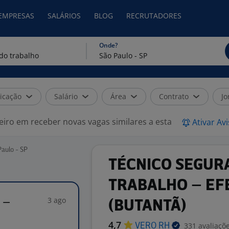
 EMPRESAS
SALÁRIOS
BLOG
RECRUTADORES
Onde?
icação
Salário
Área
Contrato
Jo
eiro em receber novas vagas similares a esta
Ativar Av
aulo - SP
TÉCNICO SEGUR
TRABALHO – EF
3 ago
 –
(BUTANTÃ)
4,7
331 avaliaçõ
VERO
RH