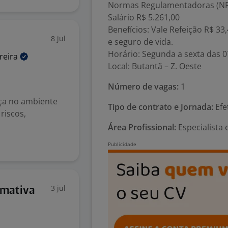
Normas Regulamentadoras (NR
Salário R$ 5.261,00
Benefícios: Vale Refeição R$ 33
8 jul
e seguro de vida.
Horário: Segunda a sexta das 0
reira
Local: Butantã – Z. Oeste
Número de vagas:
1
ça no ambiente
Tipo de contrato e Jornada:
Efe
riscos,
Área Profissional:
Especialista
3 jul
rmativa