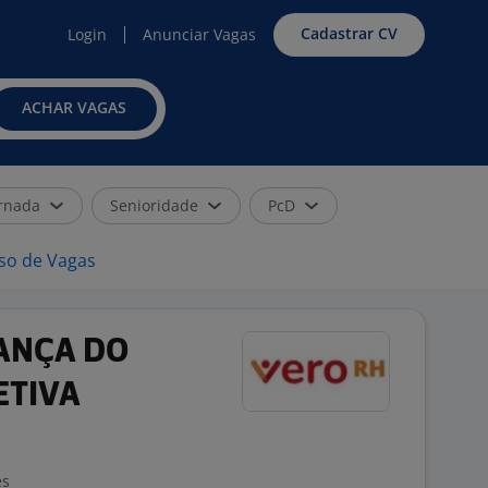
Cadastrar CV
Login
Anunciar Vagas
ACHAR VAGAS
rnada
Senioridade
PcD
iso de Vagas
ANÇA DO
ETIVA
es