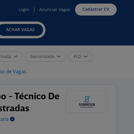
Cadastrar CV
Login
Anunciar Vagas
ACHAR VAGAS
rnada
Senioridade
PcD
iso de Vagas
o - Técnico De
stradas
aria