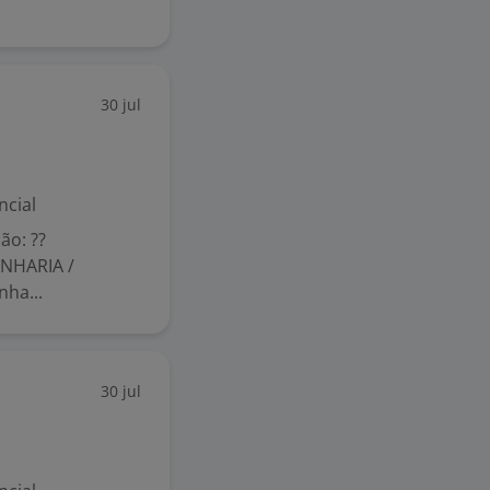
30 jul
ncial
ão: ??
NHARIA /
ha...
30 jul