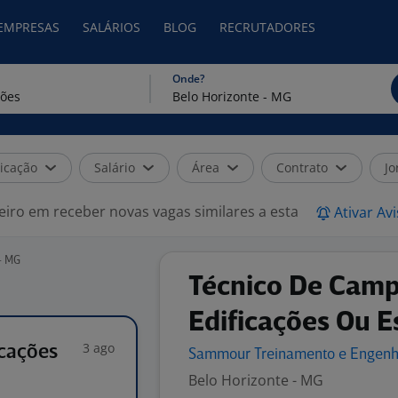
 EMPRESAS
SALÁRIOS
BLOG
RECRUTADORES
Onde?
icação
Salário
Área
Contrato
Jo
eiro em receber novas vagas similares a esta
Ativar Av
- MG
Técnico De Camp
Edificações Ou E
3 ago
icações
Sammour Treinamento e
Engenh
Belo Horizonte - MG