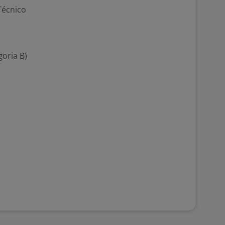
Técnico
goria B)