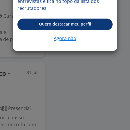
entrevistas e fica no topo da lista dos
recrutadores.
Curso Técnico
Quero destacar meu perfil
a e
Agora não
a de projetos de
31 jul
co -
o
Presencial
rir o nosso
 de concreto com