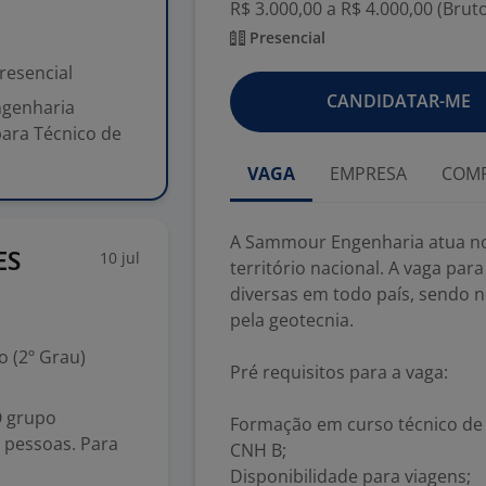
R$ 3.000,00 a R$ 4.000,00 (Brut
Presencial
resencial
CANDIDATAR-ME
ngenharia
para Técnico de
VAGA
EMPRESA
COMP
A Sammour Engenharia atua no
10 jul
ES
território nacional. A vaga pa
diversas em todo país, sendo ne
pela geotecnia.
 (2º Grau)
Pré requisitos para a vaga:
 grupo
Formação em curso técnico de 
e pessoas. Para
CNH B;
Disponibilidade para viagens;