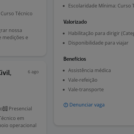
Escolaridade Mínima: Curso 
Curso Técnico
Valorizado
grar nossa
Habilitação para dirigir (Cate
e medições e
Disponibilidade para viajar
Benefícios
Assistência médica
6 ago
vil,
Vale-refeição
Vale-transporte
Denunciar vaga
co
Presencial
 Técnico em
Apoio operacional