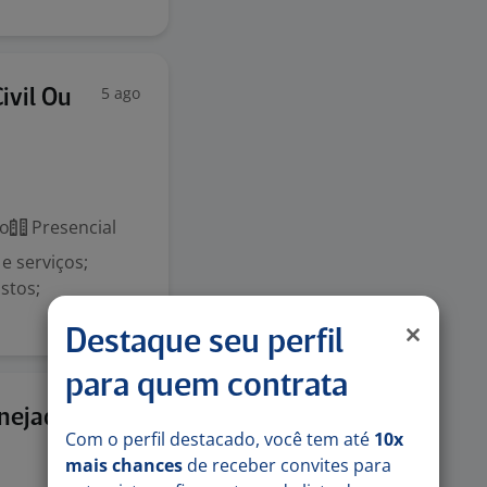
5 ago
ivil Ou
co
Presencial
e serviços;
stos;
Destaque seu perfil
para quem contrata
1 ago
anejados
Com o perfil destacado, você tem até
10x
mais chances
de receber convites para