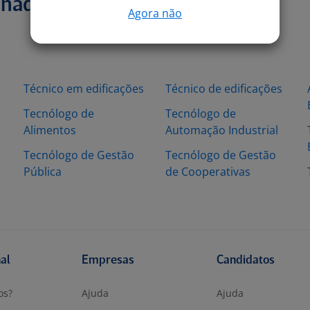
onadas
Agora não
Técnico em edificações
Técnico de edificações
Tecnólogo de
Tecnólogo de
Alimentos
Automação Industrial
Tecnólogo de Gestão
Tecnólogo de Gestão
Pública
de Cooperativas
nal
Empresas
Candidatos
os?
Ajuda
Ajuda