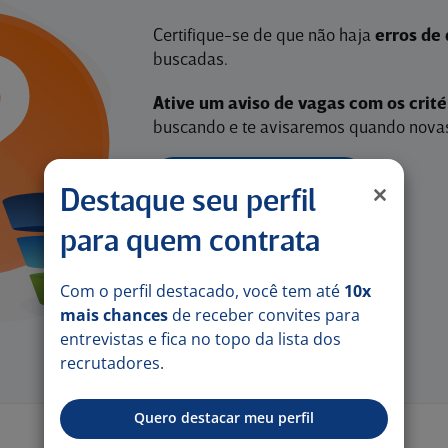
Certifique-se de que não haja
erros de 
buscadas.
Ative um aviso de vagas com os crit
buscando e te avisaremos quando novas
ATIVAR AVISO DE VAGAS
Destaque seu perfil
para quem contrata
Com o perfil destacado, você tem até
10x
mais chances
de receber convites para
entrevistas e fica no topo da lista dos
recrutadores.
Quero destacar meu perfil