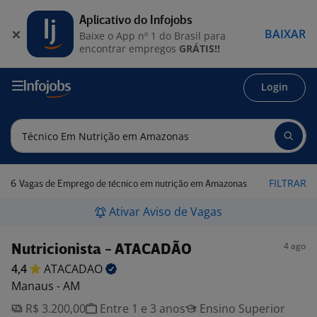
Aplicativo do Infojobs
BAIXAR
Baixe o App nº 1 do Brasil para
encontrar empregos
GRÁTIS!!
Login
6
FILTRAR
Vagas de Emprego de técnico em nutrição em Amazonas
Ativar Aviso de Vagas
4 ago
Nutricionista - ATACADÃO
4,4
ATACADAO
Manaus - AM
R$ 3.200,00
Entre 1 e 3 anos
Ensino Superior