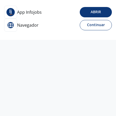
App Infojobs
ABRIR
Navegador
Continuar
Para Candidatos
Acesse o site de empregos líder e se candidate a
vagas adequadas ao seu perfil de forma fácil e
rápida.