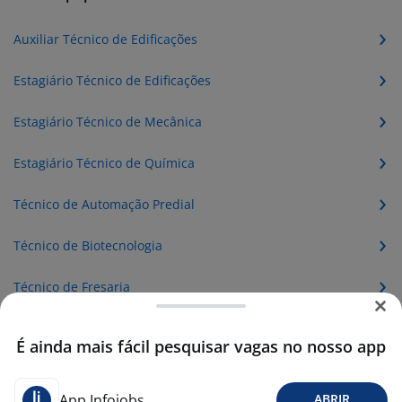
Auxiliar Técnico de Edificações
Estagiário Técnico de Edificações
Estagiário Técnico de Mecânica
Estagiário Técnico de Química
Técnico de Automação Predial
Técnico de Biotecnologia
Técnico de Fresaria
Técnico de Instalação de Acessórios Automotivos
É ainda mais fácil pesquisar vagas no nosso app
Estagiário técnico mecânico
App Infojobs
ABRIR