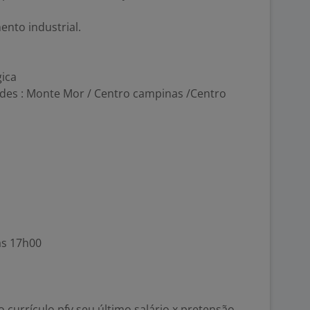
nto industrial.
gica
ades : Monte Mor / Centro campinas /Centro
às 17h00
o currículo pfv seu último salário x pretensão