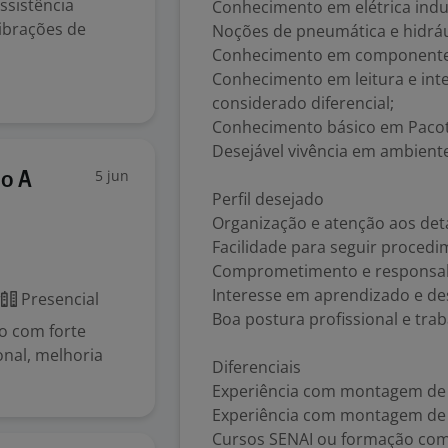
sistência
Conhecimento em elétrica indus
ibrações de
Noções de pneumática e hidráu
Conhecimento em componentes 
Conhecimento em leitura e inte
considerado diferencial;
Conhecimento básico em Pacote
Desejável vivência em ambiente
5 jun
o A
Perfil desejado
Organização e atenção aos det
Facilidade para seguir procedi
Comprometimento e responsab
Interesse em aprendizado e de
r
Presencial
Boa postura profissional e tra
o com forte
onal, melhoria
Diferenciais
Experiência com montagem de p
Experiência com montagem de 
Cursos SENAI ou formação co