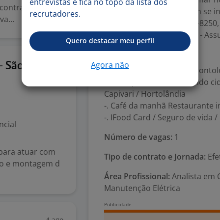
entrevistas e fica no topo da lista dos
contratante
?? Interessados(as) devem se in
recrutadores.
a...
para WhatsApp 19-98992-8250, i
cvindaiatuba@rhf.com.br - Assu
Quero destacar meu perfil
A RHF deseja Boa sorte!
Benefícios:
30 jul
Agora não
- São
-. Assistência médica e odontol
-. Transporte fretado saindo c
Capivari / Hortolândia
-. Café da manhã Restaurante i
-. IFood Card / Seguro de vida
ncial
Número de vagas:
1
para atuar com
Tipo de contrato e Jornada:
Efe
ro e montagem d
Área Profissional:
Analista em C
Manutenção Elétrica
4 ago