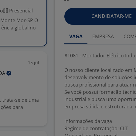
co
Presencial
CANDIDATAR-ME
III Monte Mor-SP O
rência global no
VAGA
EMPRESA
COMP
#1081 - Montador Elétrico Indust
15 jul
O nosso cliente localizado em 
DA
desenvolvimento de soluções i
busca profissional para atuar
Se você possui formação técni
industrial e busca uma oportu
 trata-se de uma
empresa sólida e estruturada, 
uções para
Informações da vaga
Regime de contratação: CLT
Modalidade: Presencial