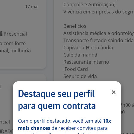
Controle e Automação;
17 mai
Vivência em empresas do segme
Beneficios
Assistência médica e odontoló
Presencial
Transporte fretado saindo cid
o com forte
Capivari / Hortolândia
onal, melhoria
Café da manhã
Restaurante interno
IFood Card
Seguro de vida
Programa de Bônus
30 jul
a
Destaque seu perfil
Horário de Trabalho
Segunda a quinta-feira: 07h00 
para quem contrata
Sexta-feira: 07h00 às 16h00
Com o perfil destacado, você tem até
10x
ncial
Remuneração
mais chances
de receber convites para
IDADE DE
Pretensão salarial – informar n