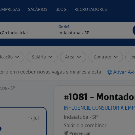
 EMPRESAS
SALÁRIOS
BLOG
RECRUTADORES
Onde?
icação
Salário
Área
Contrato
Jo
eiro em receber novas vagas similares a esta
Ativar Av
tuba - SP
#1081 - Montador
INFLUENCIE CONSULTORIA EM
Indaiatuba - SP
17 jul
Salário a combinar
Presencial