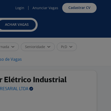
Cadastrar CV
Login
Anunciar Vagas
ACHAR VAGAS
rnada
Senioridade
PcD
iso de Vagas
 Elétrico Industrial
PRESARIAL
LTDA