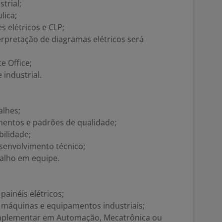
trial;
lica;
elétricos e CLP;
rpretação de diagramas elétricos será
 Office;
 industrial.
alhes;
mentos e padrões de qualidade;
ilidade;
senvolvimento técnico;
balho em equipe.
ainéis elétricos;
máquinas e equipamentos industriais;
mplementar em Automação, Mecatrônica ou