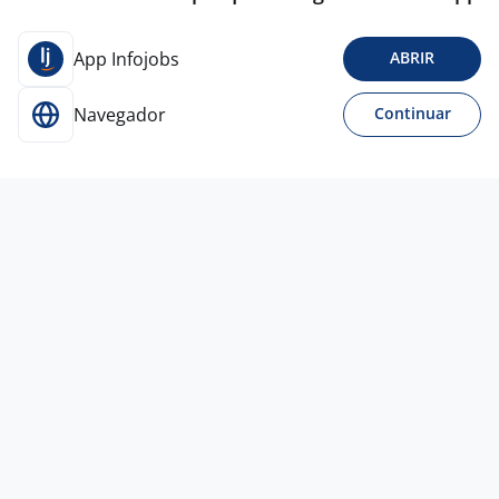
App Infojobs
ABRIR
Navegador
Continuar
Para Candidatos
Acesse o site de empregos líder e se candidate a
vagas adequadas ao seu perfil de forma fácil e
rápida.