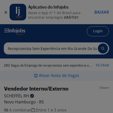
Aplicativo do Infojobs
BAIXAR
Baixe o App nº 1 do Brasil para
encontrar empregos
GRÁTIS!!
Login
282
FILTRAR
Vagas de Emprego de recepcionista sem experiência em Rio Grande do Sul
Ativar Aviso de Vagas
Ontem
Vendedor Interno/Externo
SCHEFFEL
RH
Novo Hamburgo - RS
A combinar
Entre 1 e 3 anos