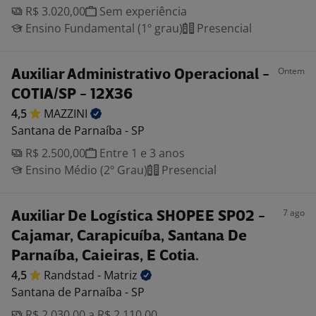
R$ 3.020,00
Sem experiência
Ensino Fundamental (1º grau)
Presencial
Ontem
Auxiliar Administrativo Operacional -
COTIA/SP - 12X36
4,5
MAZZINI
Santana de Parnaíba - SP
R$ 2.500,00
Entre 1 e 3 anos
Ensino Médio (2º Grau)
Presencial
7 ago
Auxiliar De Logística SHOPEE SP02 -
Cajamar, Carapicuíba, Santana De
Parnaíba, Caieiras, E Cotia.
4,5
Randstad -
Matriz
Santana de Parnaíba - SP
R$ 2.030,00 a R$ 2.110,00