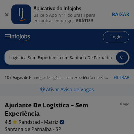
Aplicativo do Infojobs
BAIXAR
Baixe o App nº 1 do Brasil para
encontrar empregos
GRÁTIS!!
Login
107
FILTRAR
Vagas de Emprego de logística sem experiência em Santana de Parnaíba - SP
Ativar Aviso de Vagas
6 ago
Ajudante De Logística - Sem
Experiência
4,5
Randstad -
Matriz
Santana de Parnaíba - SP