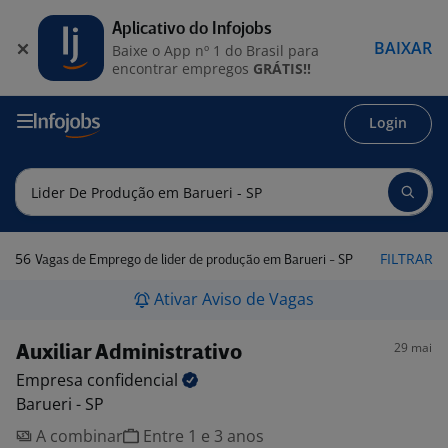
Aplicativo do Infojobs
BAIXAR
Baixe o App nº 1 do Brasil para
encontrar empregos
GRÁTIS!!
Login
56
FILTRAR
Vagas de Emprego de lider de produção em Barueri - SP
Ativar Aviso de Vagas
29 mai
Auxiliar Administrativo
Empresa
confidencial
Barueri - SP
A combinar
Entre 1 e 3 anos