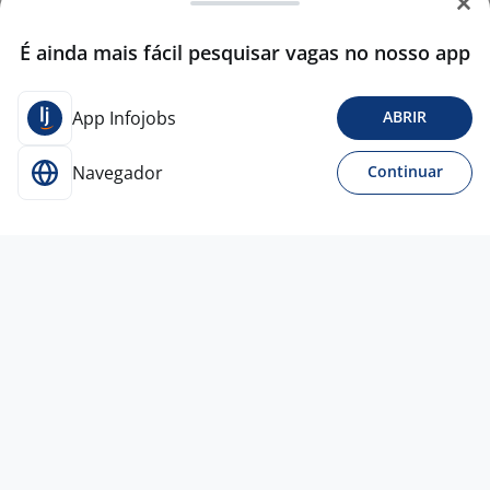
É ainda mais fácil pesquisar vagas no nosso app
App Infojobs
ABRIR
Navegador
Continuar
Ontem
Técnico De Suporte Jr. L
4,5
Randstad -
Matriz
Cajamar - SP
A combinar
Ensino Médio (2º Grau)
Presencial
Vagas semelhantes