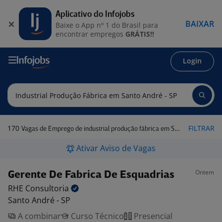
Aplicativo do Infojobs
BAIXAR
Baixe o App nº 1 do Brasil para
encontrar empregos
GRÁTIS!!
Login
170
FILTRAR
Vagas de Emprego de industrial produção fábrica em Santo André - SP
Ativar Aviso de Vagas
Ontem
Gerente De Fabrica De Esquadrias
RHE
Consultoria
Santo André - SP
A combinar
Curso Técnico
Presencial