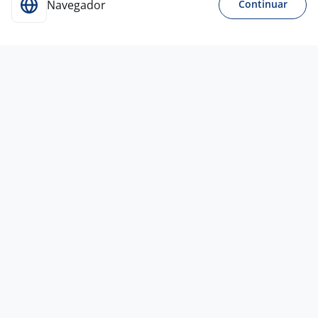
Navegador
Continuar
Para Candidatos
Acesse o site de empregos líder e se candidate a
vagas adequadas ao seu perfil de forma fácil e
rápida.